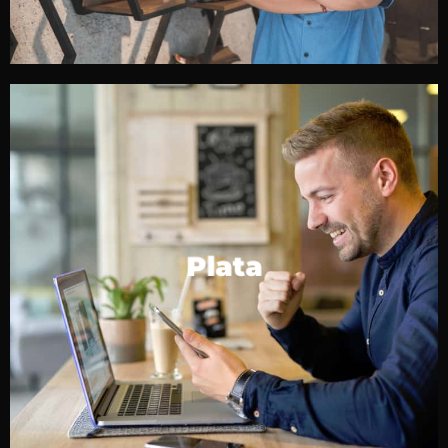
CONTÁCTENOS
costo promocional.
Plata
revisión al mes por un cargo único mensual a un
Hasta 3,000 palabras de traducción/localización y
Plata