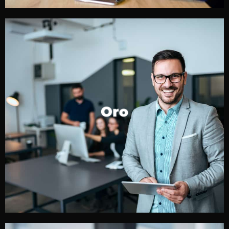
Oro
palabras de traducción/localización y
7,000
Hasta
Oro
por un cargo único mensual a un
al mes
revisión
costo promocional.
CONTÁCTENOS