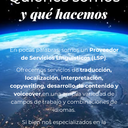
y qué hacemos
En pocas palabras, somos un
Proveedor
de Servicios Lingüísticos (LSP)
:
Ofrecemos servicios de
traducción,
localización, interpretación,
copywriting, desarrollo de contenido y
voiceover
en una amplia variedad de
campos de trabajo y combinaciones de
idiomas.
Si bien nos especializados en la